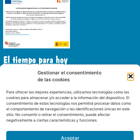
El tiempo para hoy
Gestionar el consentimiento
de las cookies
Gran Florida
24°C
Para ofrecer las mejores experiencias, utilizamos tecnologías como las
Cielo claro
cookies para almacenar y/o acceder a la información del dispositivo. El
consentimiento de estas tecnologías nos permitirá procesar datos como
el comportamiento de navegación o las identificaciones únicas en este
11:00
14:00
17:00
20:00
23:00
02:00
05:00
08:0
sitio. No consentir o retirar el consentimiento, puede afectar
negativamente a ciertas características y funciones.
24°C
29°C
36°C
32°C
25°C
21°C
18°C
17°
Aceptar