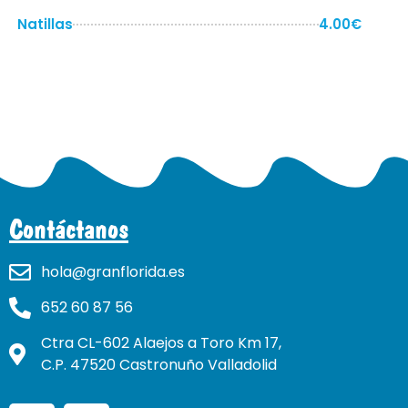
Natillas
4.00€
Contáctanos
hola@granflorida.es
652 60 87 56
Ctra CL-602 Alaejos a Toro Km 17,
C.P. 47520 Castronuño Valladolid