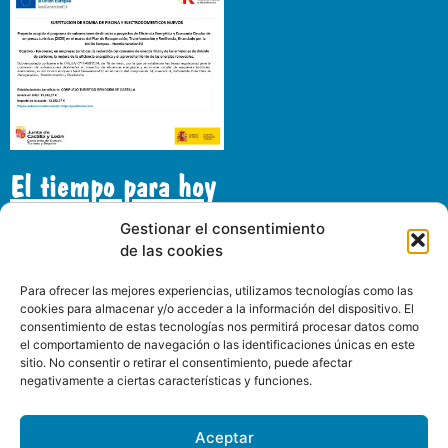
El tiempo para hoy
Gestionar el consentimiento
de las cookies
Gran Florida
30°C
Para ofrecer las mejores experiencias, utilizamos tecnologías como las
Lluvia ligera
cookies para almacenar y/o acceder a la información del dispositivo. El
consentimiento de estas tecnologías nos permitirá procesar datos como
el comportamiento de navegación o las identificaciones únicas en este
23:00
02:00
05:00
08:00
11:00
14:00
17:00
20:
sitio. No consentir o retirar el consentimiento, puede afectar
negativamente a ciertas características y funciones.
30°C
26°C
20°C
18°C
23°C
28°C
32°C
30°
Aceptar