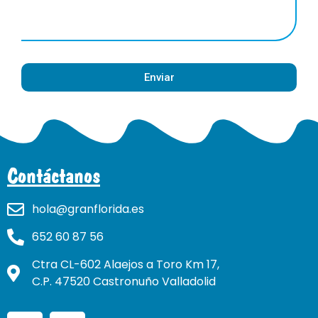
Enviar
Contáctanos
hola@granflorida.es
652 60 87 56
Ctra CL-602 Alaejos a Toro Km 17,
C.P. 47520 Castronuño Valladolid