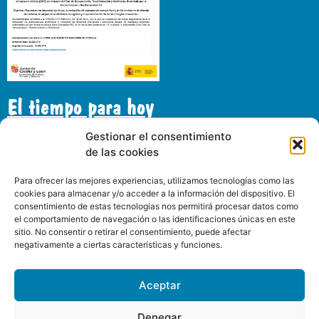
El tiempo para hoy
Gestionar el consentimiento
de las cookies
Gran Florida
24°C
Para ofrecer las mejores experiencias, utilizamos tecnologías como las
Cielo claro
cookies para almacenar y/o acceder a la información del dispositivo. El
consentimiento de estas tecnologías nos permitirá procesar datos como
el comportamiento de navegación o las identificaciones únicas en este
11:00
14:00
17:00
20:00
23:00
02:00
05:00
08:0
sitio. No consentir o retirar el consentimiento, puede afectar
negativamente a ciertas características y funciones.
24°C
30°C
34°C
33°C
27°C
23°C
21°C
19°
Aceptar
Denegar