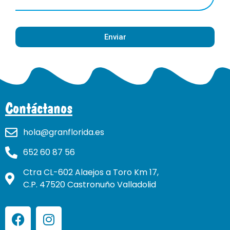
Enviar
Contáctanos
hola@granflorida.es
652 60 87 56
Ctra CL-602 Alaejos a Toro Km 17,
C.P. 47520 Castronuño Valladolid