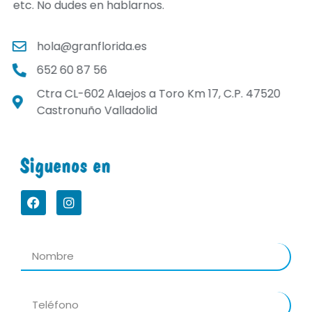
etc. No dudes en hablarnos.
hola@granflorida.es
652 60 87 56
Ctra CL-602 Alaejos a Toro Km 17, C.P. 47520
Castronuño Valladolid
Siguenos en